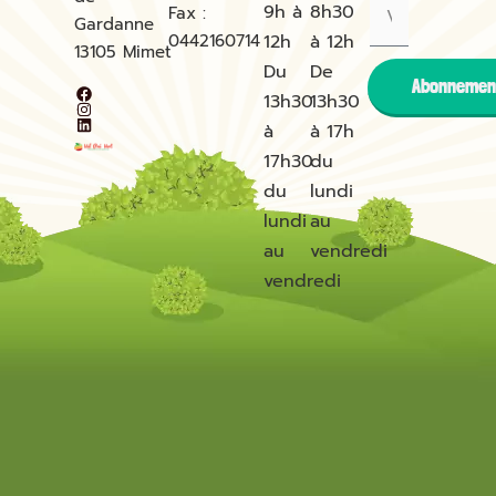
9h à
8h30
Fax :
Gardanne
0442160714
12h
à 12h
13105
Mimet
Du
De
Abonnemen
13h30
13h30
à
à 17h
17h30
du
du
lundi
lundi
au
au
vendredi
vendredi