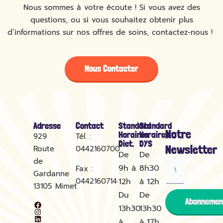
Nous sommes à votre écoute ! Si vous avez des
questions, ou si vous souhaitez obtenir plus
d’informations sur nos offres de soins, contactez-nous !
Nous Contacter
Adresse
Contact
Standard
Standard
Notre
Horaires
Horaires
929
Tél. :
Diet.
DYS
Newsletter
Route
0442160700
De
De
de
9h à
8h30
Fax :
Gardanne
0442160714
12h
à 12h
13105
Mimet
Du
De
Abonnemen
13h30
13h30
à
à 17h