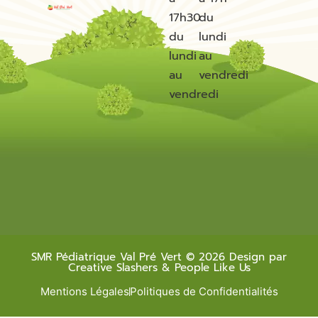
17h30
du
du
lundi
lundi
au
au
vendredi
vendredi
SMR Pédiatrique Val Pré Vert © 2026 Design par
Creative Slashers & People Like Us
Mentions Légales
Politiques de Confidentialités