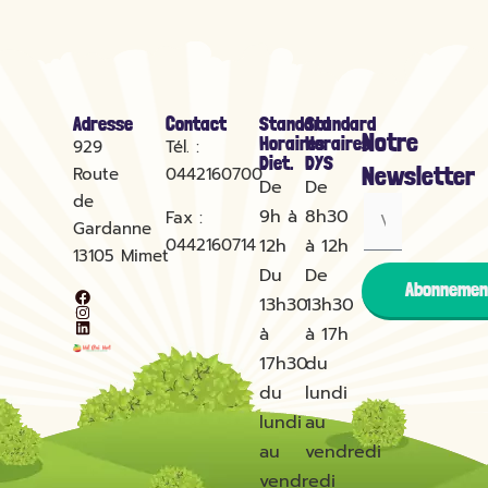
Adresse
Contact
Standard
Standard
Notre
Horaires
Horaires
929
Tél. :
Diet.
DYS
Newsletter
Route
0442160700
De
De
de
9h à
8h30
Fax :
Gardanne
0442160714
12h
à 12h
13105
Mimet
Du
De
Abonnemen
13h30
13h30
à
à 17h
17h30
du
du
lundi
lundi
au
au
vendredi
vendredi