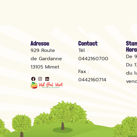
Adresse
Contact
Stan
Hora
929 Route
Tél. :
De 9
de Gardanne
0442160700
Du 1
13105
Mimet
Fax :
du l
0442160714
vend