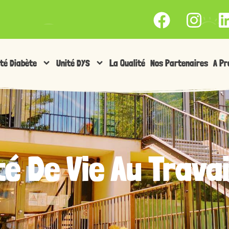
ité Diabète
Unité DYS
La Qualité
Nos Partenaires
A Pr
té De Vie Au Travai