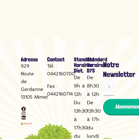
Adresse
Contact
Standard
Standard
Notre
Horaires
Horaires
929
Tél. :
Diet.
DYS
Newsletter
Route
0442160700
De
De
de
9h à
8h30
Fax :
Gardanne
0442160714
12h
à 12h
13105
Mimet
Du
De
Abonnemen
13h30
13h30
à
à 17h
17h30
du
du
lundi