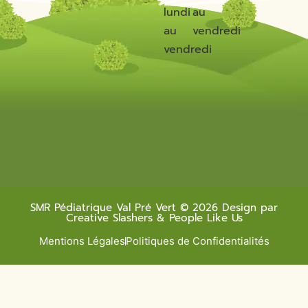
lundi
au
au
vendredi
vendredi
SMR Pédiatrique Val Pré Vert © 2026 Design par
Creative Slashers & People Like Us
Mentions Légales
Politiques de Confidentialités