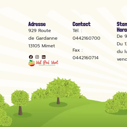
Adresse
Contact
Stan
Hora
929 Route
Tél. :
De 9
de Gardanne
0442160700
Du 1
13105
Mimet
Fax :
du l
0442160714
vend