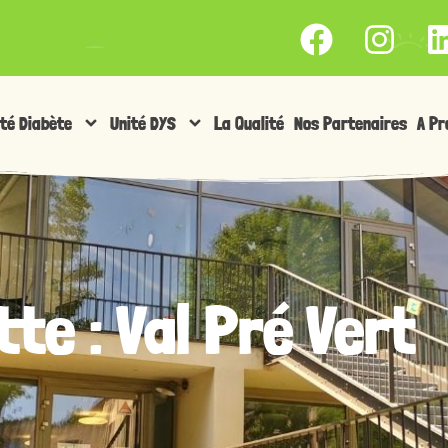
ité Diabète
Unité DYS
La Qualité
Nos Partenaires
A Pr
te : Val Pré Vert