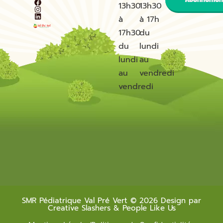
13h30
13h30
à
à 17h
17h30
du
du
lundi
lundi
au
au
vendredi
vendredi
SMR Pédiatrique Val Pré Vert © 2026 Design par
Creative Slashers & People Like Us