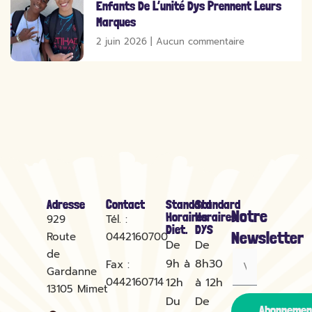
Enfants De L’unité Dys Prennent Leurs
Marques
2 juin 2026
Aucun commentaire
Adresse
Contact
Standard
Standard
Notre
Horaires
Horaires
929
Tél. :
Diet.
DYS
Newsletter
Route
0442160700
De
De
de
9h à
8h30
Fax :
Gardanne
0442160714
12h
à 12h
13105
Mimet
Du
De
Abonnemen